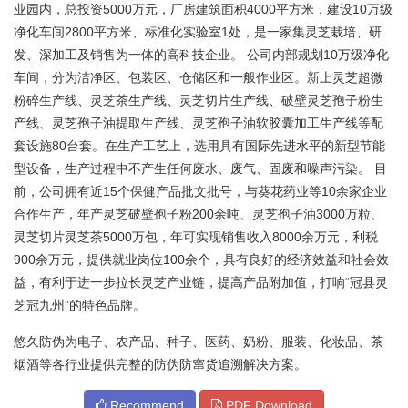
业园内，总投资5000万元，厂房建筑面积4000平方米，建设10万级
净化车间2800平方米、标准化实验室1处，是一家集灵芝栽培、研
发、深加工及销售为一体的高科技企业。 公司内部规划10万级净化
车间，分为洁净区、包装区、仓储区和一般作业区。新上灵芝超微
粉碎生产线、灵芝茶生产线、灵芝切片生产线、破壁灵芝孢子粉生
产线、灵芝孢子油提取生产线、灵芝孢子油软胶囊加工生产线等配
套设施80台套。在生产工艺上，选用具有国际先进水平的新型节能
型设备，生产过程中不产生任何废水、废气、固废和噪声污染。 目
前，公司拥有近15个保健产品批文批号，与葵花药业等10余家企业
合作生产，年产灵芝破壁孢子粉200余吨、灵芝孢子油3000万粒、
灵芝切片灵芝茶5000万包，年可实现销售收入8000余万元，利税
900余万元，提供就业岗位100余个，具有良好的经济效益和社会效
益，有利于进一步拉长灵芝产业链，提高产品附加值，打响“冠县灵
芝冠九州”的特色品牌。
悠久防伪为电子、农产品、种子、医药、奶粉、服装、化妆品、茶
烟酒等各行业提供完整的防伪防窜货追溯解决方案。
Recommend
PDF Download