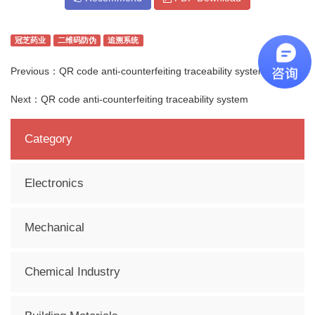
冠芝药业
二维码防伪
追溯系统
Previous：
QR code anti-counterfeiting traceability system
Next：
QR code anti-counterfeiting traceability system
Category
Electronics
Mechanical
Chemical Industry